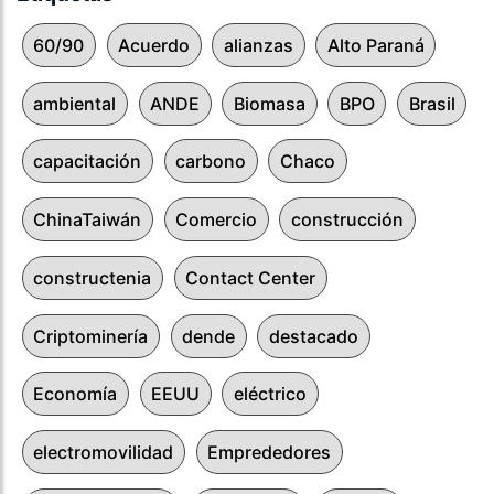
60/90
Acuerdo
alianzas
Alto Paraná
ambiental
ANDE
Biomasa
BPO
Brasil
capacitación
carbono
Chaco
ChinaTaiwán
Comercio
construcción
constructenia
Contact Center
Criptominería
dende
destacado
Economía
EEUU
eléctrico
electromovilidad
Emprededores