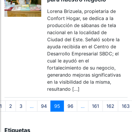
Lorena Brizuela, propietaria de
Confort Hogar, se dedica a la
producción de sábanas de tela
nacional en la localidad de
Ciudad del Este. Señaló sobre la
ayuda recibida en el Centro de
Desarrollo Empresarial SBDC; el
cual le ayudó en el
fortalecimiento de su negocio,
generando mejoras significativas
en la visibilidad de la misma,
resultando […]
1
2
3
…
94
95
96
…
161
162
163
Etiquetas