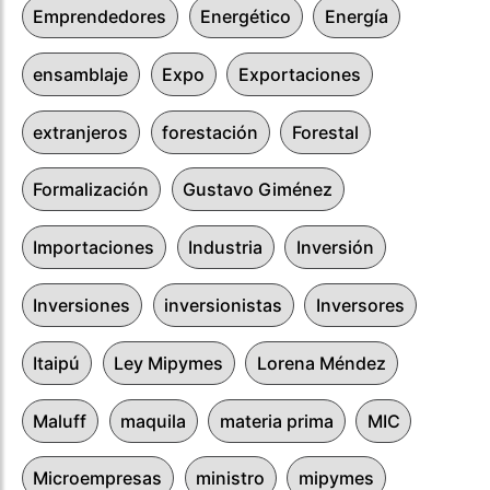
Emprendedores
Energético
Energía
ensamblaje
Expo
Exportaciones
extranjeros
forestación
Forestal
Formalización
Gustavo Giménez
Importaciones
Industria
Inversión
Inversiones
inversionistas
Inversores
Itaipú
Ley Mipymes
Lorena Méndez
Maluff
maquila
materia prima
MIC
Microempresas
ministro
mipymes