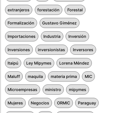
extranjeros
forestación
Forestal
Formalización
Gustavo Giménez
Importaciones
Industria
Inversión
Inversiones
inversionistas
Inversores
Itaipú
Ley Mipymes
Lorena Méndez
Maluff
maquila
materia prima
MIC
Microempresas
ministro
mipymes
Mujeres
Negocios
ORMIC
Paraguay