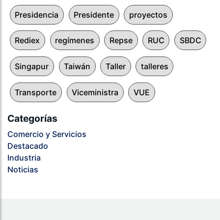
Presidencia
Presidente
proyectos
Rediex
regímenes
Repse
RUC
SBDC
Singapur
Taiwán
Taller
talleres
Transporte
Viceministra
VUE
Categorías
Comercio y Servicios
Destacado
Industria
Noticias