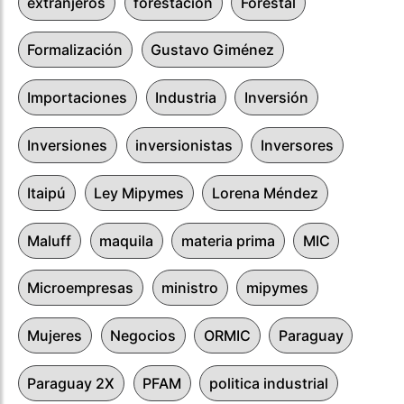
extranjeros
forestación
Forestal
Formalización
Gustavo Giménez
Importaciones
Industria
Inversión
Inversiones
inversionistas
Inversores
Itaipú
Ley Mipymes
Lorena Méndez
Maluff
maquila
materia prima
MIC
Microempresas
ministro
mipymes
Mujeres
Negocios
ORMIC
Paraguay
Paraguay 2X
PFAM
politica industrial