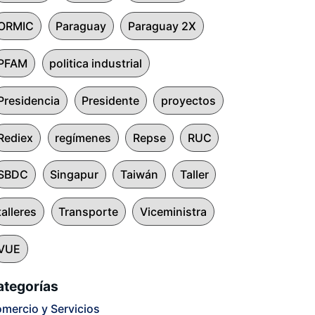
ORMIC
Paraguay
Paraguay 2X
PFAM
politica industrial
Presidencia
Presidente
proyectos
Rediex
regímenes
Repse
RUC
SBDC
Singapur
Taiwán
Taller
talleres
Transporte
Viceministra
VUE
ategorías
mercio y Servicios