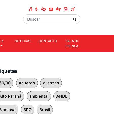
 Y
NOTICIAS
CONTACTO
SALA DE
PRENSA
tiquetas
60/90
Acuerdo
alianzas
Alto Paraná
ambiental
ANDE
Biomasa
BPO
Brasil