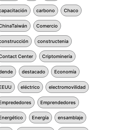
capacitación
carbono
Chaco
ChinaTaiwán
Comercio
construcción
constructenia
Contact Center
Criptominería
dende
destacado
Economía
EEUU
eléctrico
electromovilidad
Emprededores
Emprendedores
Energético
Energía
ensamblaje