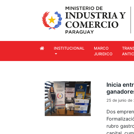
INSTITUCIONAL
MARCO
TRAN
JURIDICO
ANTI
Inicia en
ganadore
25 de junio de
Dos empren
Formalizaci
rubro gastr
capital, cu