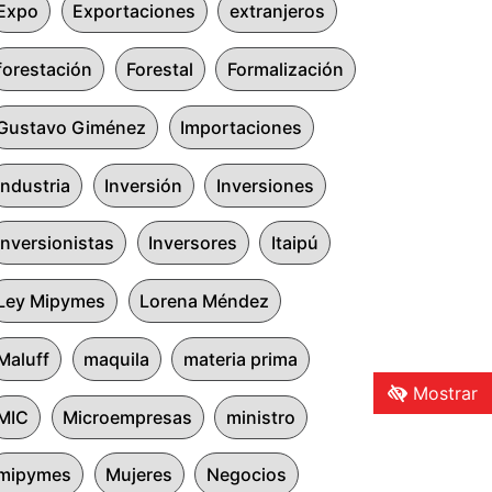
Expo
Exportaciones
extranjeros
forestación
Forestal
Formalización
Gustavo Giménez
Importaciones
Industria
Inversión
Inversiones
inversionistas
Inversores
Itaipú
Ley Mipymes
Lorena Méndez
Maluff
maquila
materia prima
Mostrar
MIC
Microempresas
ministro
mipymes
Mujeres
Negocios