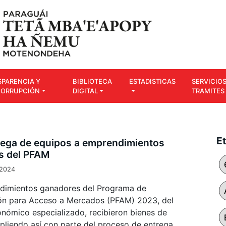
SPARENCIA Y
BIBLIOTECA
ESTADISTICAS
SERVICIOS
CORRUPCIÓN
DIGITAL
TRAMITES
E
trega de equipos a emprendimientos
s del PFAM
 2024
dimientos ganadores del Programa de
ón para Acceso a Mercados (PFAM) 2023, del
onómico especializado, recibieron bienes de
mpliendo así con parte del proceso de entrega