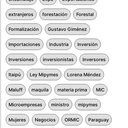
extranjeros
forestación
Forestal
Formalización
Gustavo Giménez
Importaciones
Industria
Inversión
Inversiones
inversionistas
Inversores
Itaipú
Ley Mipymes
Lorena Méndez
Maluff
maquila
materia prima
MIC
Microempresas
ministro
mipymes
Mujeres
Negocios
ORMIC
Paraguay