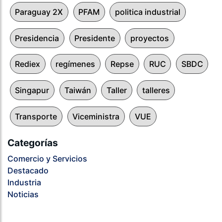
Paraguay 2X
PFAM
politica industrial
Presidencia
Presidente
proyectos
Rediex
regímenes
Repse
RUC
SBDC
Singapur
Taiwán
Taller
talleres
Transporte
Viceministra
VUE
Categorías
Comercio y Servicios
Destacado
Industria
Noticias