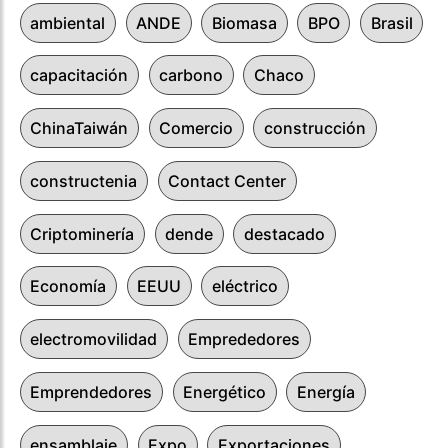
ambiental
ANDE
Biomasa
BPO
Brasil
capacitación
carbono
Chaco
ChinaTaiwán
Comercio
construcción
constructenia
Contact Center
Criptominería
dende
destacado
Economía
EEUU
eléctrico
electromovilidad
Emprededores
Emprendedores
Energético
Energía
ensamblaje
Expo
Exportaciones