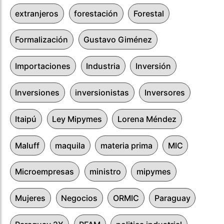
extranjeros
forestación
Forestal
Formalización
Gustavo Giménez
Importaciones
Industria
Inversión
Inversiones
inversionistas
Inversores
Itaipú
Ley Mipymes
Lorena Méndez
Maluff
maquila
materia prima
MIC
Microempresas
ministro
mipymes
Mujeres
Negocios
ORMIC
Paraguay