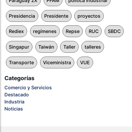
Paraguay 2X
PFAM
politica industrial
Presidencia
Presidente
proyectos
Rediex
regímenes
Repse
RUC
SBDC
Singapur
Taiwán
Taller
talleres
Transporte
Viceministra
VUE
Categorías
Comercio y Servicios
Destacado
Industria
Noticias