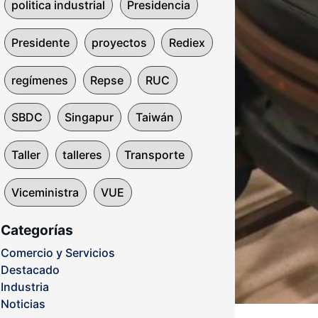
politica industrial
Presidencia
Presidente
proyectos
Rediex
regímenes
Repse
RUC
SBDC
Singapur
Taiwán
Taller
talleres
Transporte
Viceministra
VUE
Categorías
Comercio y Servicios
Destacado
Industria
Noticias