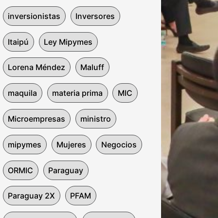
inversionistas
Inversores
Itaipú
Ley Mipymes
Lorena Méndez
Maluff
maquila
materia prima
MIC
Microempresas
ministro
mipymes
Mujeres
Negocios
ORMIC
Paraguay
Paraguay 2X
PFAM