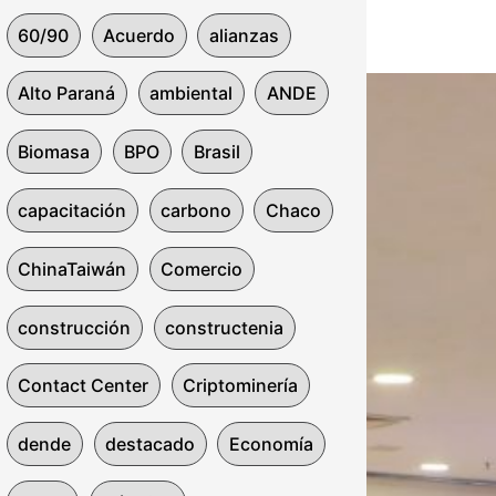
60/90
Acuerdo
alianzas
Alto Paraná
ambiental
ANDE
Biomasa
BPO
Brasil
capacitación
carbono
Chaco
ChinaTaiwán
Comercio
construcción
constructenia
Contact Center
Criptominería
dende
destacado
Economía