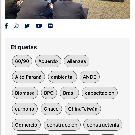
Etiquetas
60/90
Acuerdo
alianzas
Alto Paraná
ambiental
ANDE
Biomasa
BPO
Brasil
capacitación
carbono
Chaco
ChinaTaiwán
Comercio
construcción
constructenia