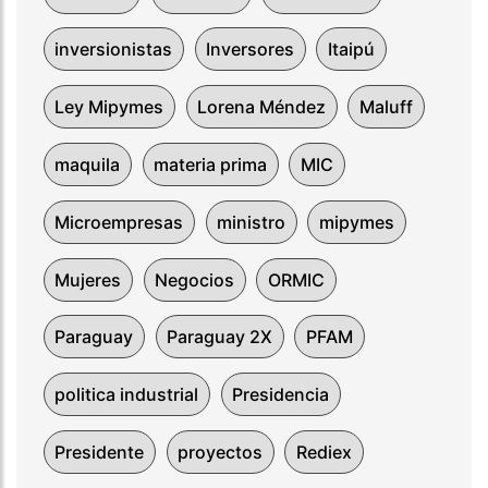
inversionistas
Inversores
Itaipú
Ley Mipymes
Lorena Méndez
Maluff
maquila
materia prima
MIC
Microempresas
ministro
mipymes
Mujeres
Negocios
ORMIC
Paraguay
Paraguay 2X
PFAM
politica industrial
Presidencia
Presidente
proyectos
Rediex