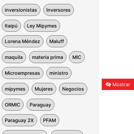
inversionistas
Inversores
Itaipú
Ley Mipymes
Lorena Méndez
Maluff
maquila
materia prima
MIC
Microempresas
ministro
Mostrar
mipymes
Mujeres
Negocios
ORMIC
Paraguay
Paraguay 2X
PFAM