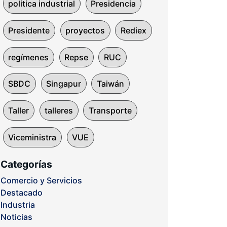
politica industrial
Presidencia
Presidente
proyectos
Rediex
regímenes
Repse
RUC
SBDC
Singapur
Taiwán
Taller
talleres
Transporte
Viceministra
VUE
Categorías
Comercio y Servicios
Destacado
Industria
Noticias