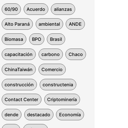
60/90
Acuerdo
alianzas
Alto Paraná
ambiental
ANDE
Biomasa
BPO
Brasil
capacitación
carbono
Chaco
ChinaTaiwán
Comercio
construcción
constructenia
Contact Center
Criptominería
dende
destacado
Economía