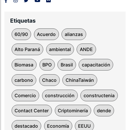
Etiquetas
60/90
Acuerdo
alianzas
Alto Paraná
ambiental
ANDE
Biomasa
BPO
Brasil
capacitación
carbono
Chaco
ChinaTaiwán
Comercio
construcción
constructenia
Contact Center
Criptominería
dende
destacado
Economía
EEUU