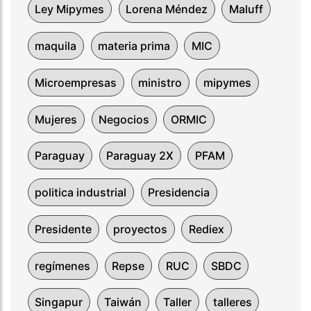
Ley Mipymes
Lorena Méndez
Maluff
maquila
materia prima
MIC
Microempresas
ministro
mipymes
Mujeres
Negocios
ORMIC
Paraguay
Paraguay 2X
PFAM
politica industrial
Presidencia
Presidente
proyectos
Rediex
regímenes
Repse
RUC
SBDC
Singapur
Taiwán
Taller
talleres