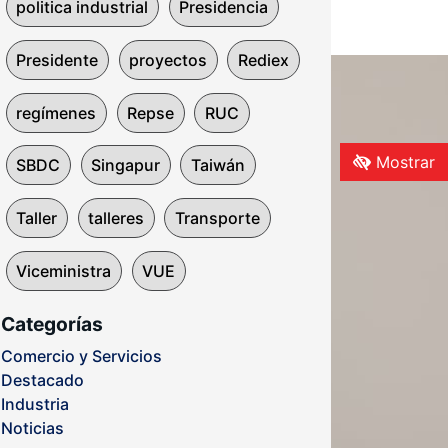
politica industrial
Presidencia
Presidente
proyectos
Rediex
regímenes
Repse
RUC
Mostrar
SBDC
Singapur
Taiwán
Taller
talleres
Transporte
Viceministra
VUE
Categorías
Comercio y Servicios
Destacado
Industria
Noticias