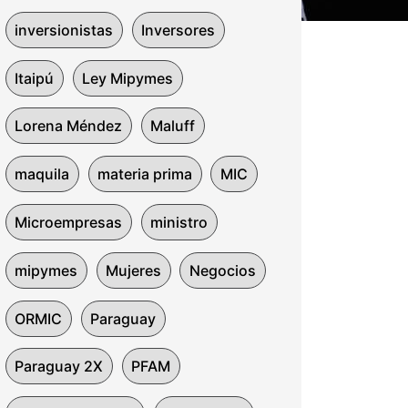
inversionistas
Inversores
Itaipú
Ley Mipymes
Lorena Méndez
Maluff
maquila
materia prima
MIC
Microempresas
ministro
mipymes
Mujeres
Negocios
ORMIC
Paraguay
Paraguay 2X
PFAM