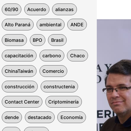
60/90
Acuerdo
alianzas
Alto Paraná
ambiental
ANDE
Biomasa
BPO
Brasil
capacitación
carbono
Chaco
ChinaTaiwán
Comercio
construcción
constructenia
Contact Center
Criptominería
dende
destacado
Economía