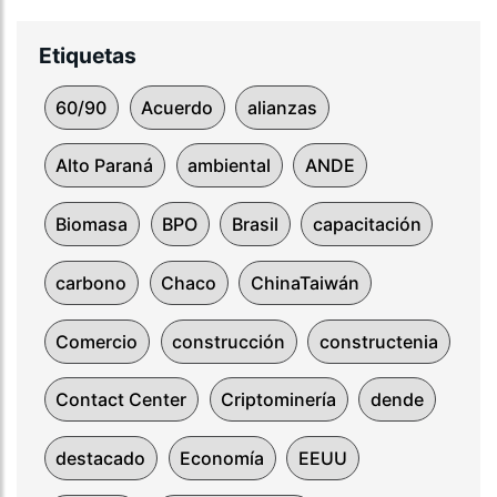
Etiquetas
60/90
Acuerdo
alianzas
Alto Paraná
ambiental
ANDE
Biomasa
BPO
Brasil
capacitación
carbono
Chaco
ChinaTaiwán
Comercio
construcción
constructenia
Contact Center
Criptominería
dende
destacado
Economía
EEUU