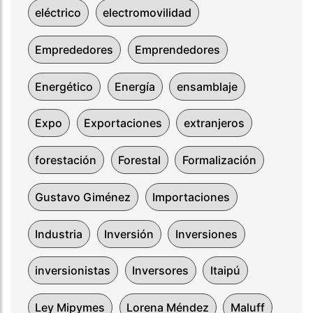
eléctrico
electromovilidad
Emprededores
Emprendedores
Energético
Energía
ensamblaje
Expo
Exportaciones
extranjeros
forestación
Forestal
Formalización
Gustavo Giménez
Importaciones
Industria
Inversión
Inversiones
inversionistas
Inversores
Itaipú
Ley Mipymes
Lorena Méndez
Maluff