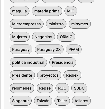
maquila
materia prima
MIC
Microempresas
ministro
mipymes
Mujeres
Negocios
ORMIC
Paraguay
Paraguay 2X
PFAM
politica industrial
Presidencia
Presidente
proyectos
Rediex
regímenes
Repse
RUC
SBDC
Singapur
Taiwán
Taller
talleres