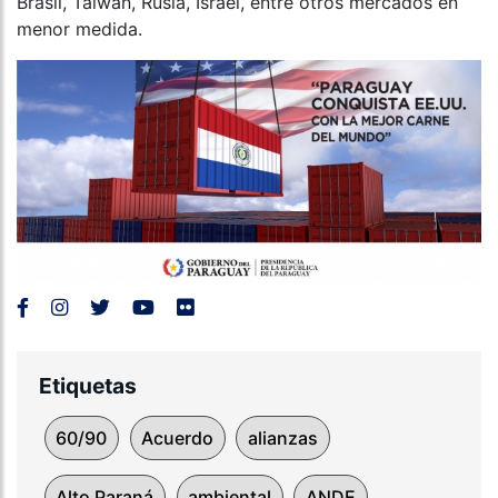
Brasil, Taiwán, Rusia, Israel, entre otros mercados en
menor medida.
Etiquetas
60/90
Acuerdo
alianzas
Alto Paraná
ambiental
ANDE