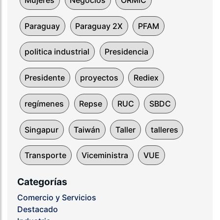
Paraguay
Paraguay 2X
PFAM
politica industrial
Presidencia
Presidente
proyectos
Rediex
regímenes
Repse
RUC
SBDC
Singapur
Taiwán
Taller
talleres
Transporte
Viceministra
VUE
Categorías
Comercio y Servicios
Destacado