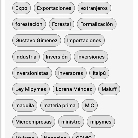
Expo
Exportaciones
extranjeros
forestación
Forestal
Formalización
Gustavo Giménez
Importaciones
Industria
Inversión
Inversiones
inversionistas
Inversores
Itaipú
Ley Mipymes
Lorena Méndez
Maluff
maquila
materia prima
MIC
Microempresas
ministro
mipymes
Mujeres
Negocios
ORMIC