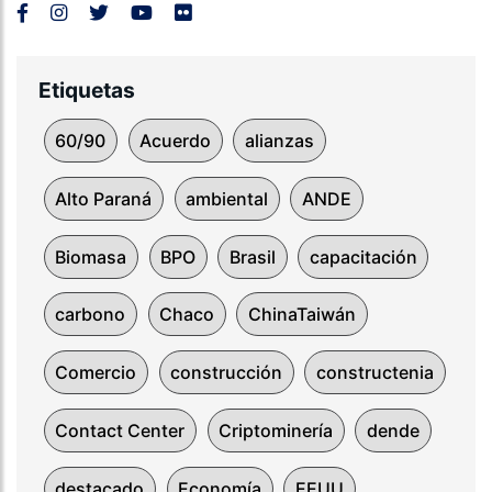
Etiquetas
60/90
Acuerdo
alianzas
Alto Paraná
ambiental
ANDE
Biomasa
BPO
Brasil
capacitación
carbono
Chaco
ChinaTaiwán
Comercio
construcción
constructenia
Contact Center
Criptominería
dende
destacado
Economía
EEUU