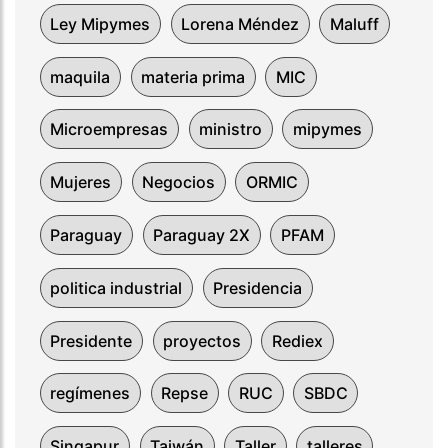
Ley Mipymes
Lorena Méndez
Maluff
maquila
materia prima
MIC
Microempresas
ministro
mipymes
Mujeres
Negocios
ORMIC
Paraguay
Paraguay 2X
PFAM
politica industrial
Presidencia
Presidente
proyectos
Rediex
regímenes
Repse
RUC
SBDC
Singapur
Taiwán
Taller
talleres