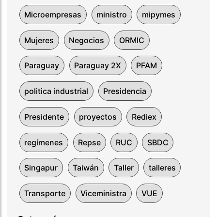
Microempresas
ministro
mipymes
Mujeres
Negocios
ORMIC
Paraguay
Paraguay 2X
PFAM
politica industrial
Presidencia
Presidente
proyectos
Rediex
regímenes
Repse
RUC
SBDC
Singapur
Taiwán
Taller
talleres
Transporte
Viceministra
VUE