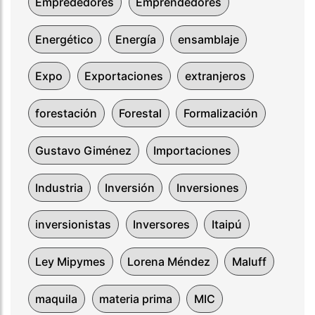
Emprededores
Emprendedores
Energético
Energía
ensamblaje
Expo
Exportaciones
extranjeros
forestación
Forestal
Formalización
Gustavo Giménez
Importaciones
Industria
Inversión
Inversiones
inversionistas
Inversores
Itaipú
Ley Mipymes
Lorena Méndez
Maluff
maquila
materia prima
MIC