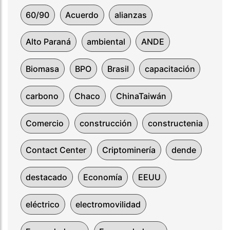
60/90
Acuerdo
alianzas
Alto Paraná
ambiental
ANDE
Biomasa
BPO
Brasil
capacitación
carbono
Chaco
ChinaTaiwán
Comercio
construcción
constructenia
Contact Center
Criptominería
dende
destacado
Economía
EEUU
eléctrico
electromovilidad