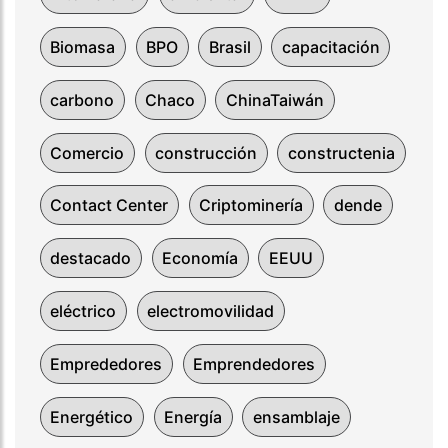
Biomasa
BPO
Brasil
capacitación
carbono
Chaco
ChinaTaiwán
Comercio
construcción
constructenia
Contact Center
Criptominería
dende
destacado
Economía
EEUU
eléctrico
electromovilidad
Emprededores
Emprendedores
Energético
Energía
ensamblaje