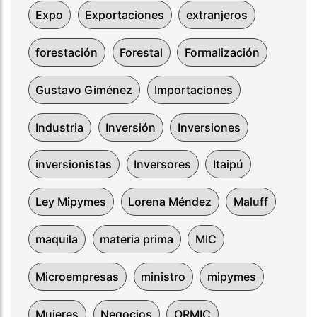
Expo
Exportaciones
extranjeros
forestación
Forestal
Formalización
Gustavo Giménez
Importaciones
Industria
Inversión
Inversiones
inversionistas
Inversores
Itaipú
Ley Mipymes
Lorena Méndez
Maluff
maquila
materia prima
MIC
Microempresas
ministro
mipymes
Mujeres
Negocios
ORMIC