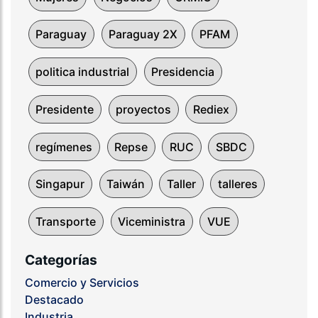
Paraguay
Paraguay 2X
PFAM
politica industrial
Presidencia
Presidente
proyectos
Rediex
regímenes
Repse
RUC
SBDC
Singapur
Taiwán
Taller
talleres
Transporte
Viceministra
VUE
Categorías
Comercio y Servicios
Destacado
Industria