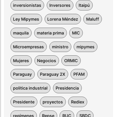
inversionistas
Inversores
Itaipú
Ley Mipymes
Lorena Méndez
Maluff
maquila
materia prima
MIC
Microempresas
ministro
mipymes
Mujeres
Negocios
ORMIC
Paraguay
Paraguay 2X
PFAM
politica industrial
Presidencia
Presidente
proyectos
Rediex
regímenes
Repse
RUC
SBDC