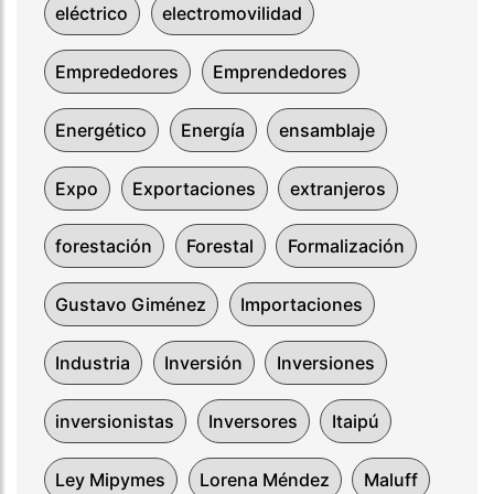
eléctrico
electromovilidad
Emprededores
Emprendedores
Energético
Energía
ensamblaje
Expo
Exportaciones
extranjeros
forestación
Forestal
Formalización
Gustavo Giménez
Importaciones
Industria
Inversión
Inversiones
inversionistas
Inversores
Itaipú
Ley Mipymes
Lorena Méndez
Maluff