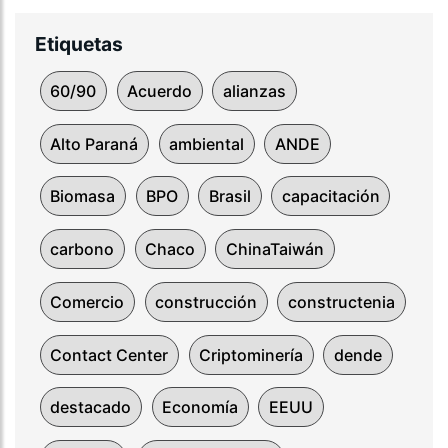
Etiquetas
60/90
Acuerdo
alianzas
Alto Paraná
ambiental
ANDE
Biomasa
BPO
Brasil
capacitación
carbono
Chaco
ChinaTaiwán
Comercio
construcción
constructenia
Contact Center
Criptominería
dende
destacado
Economía
EEUU