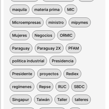
maquila
materia prima
MIC
Microempresas
ministro
mipymes
Mujeres
Negocios
ORMIC
Paraguay
Paraguay 2X
PFAM
politica industrial
Presidencia
Presidente
proyectos
Rediex
regímenes
Repse
RUC
SBDC
Singapur
Taiwán
Taller
talleres