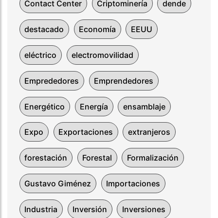
Contact Center
Criptominería
dende
destacado
Economía
EEUU
eléctrico
electromovilidad
Emprededores
Emprendedores
Energético
Energía
ensamblaje
Expo
Exportaciones
extranjeros
forestación
Forestal
Formalización
Gustavo Giménez
Importaciones
Industria
Inversión
Inversiones