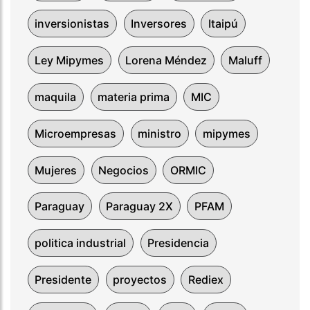
inversionistas
Inversores
Itaipú
Ley Mipymes
Lorena Méndez
Maluff
maquila
materia prima
MIC
Microempresas
ministro
mipymes
Mujeres
Negocios
ORMIC
Paraguay
Paraguay 2X
PFAM
politica industrial
Presidencia
Presidente
proyectos
Rediex