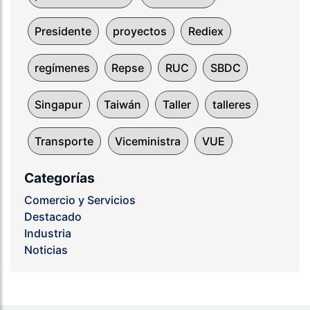
Presidente
proyectos
Rediex
regímenes
Repse
RUC
SBDC
Singapur
Taiwán
Taller
talleres
Transporte
Viceministra
VUE
Categorías
Comercio y Servicios
Destacado
Industria
Noticias