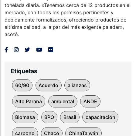
tonelada diaria. «Tenemos cerca de 12 productos en el
mercado, con todos los permisos pertinentes y
debidamente formalizados, ofreciendo productos de
altísima calidad, a la par del más exigente paladar»,
acotó.
Etiquetas
60/90
Acuerdo
alianzas
Alto Paraná
ambiental
ANDE
Biomasa
BPO
Brasil
capacitación
carbono
Chaco
ChinaTaiwán