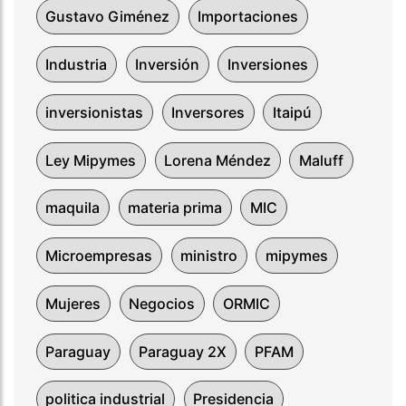
Gustavo Giménez
Importaciones
Industria
Inversión
Inversiones
inversionistas
Inversores
Itaipú
Ley Mipymes
Lorena Méndez
Maluff
maquila
materia prima
MIC
Microempresas
ministro
mipymes
Mujeres
Negocios
ORMIC
Paraguay
Paraguay 2X
PFAM
politica industrial
Presidencia