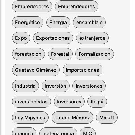
Emprededores
Emprendedores
Energético
Energía
ensamblaje
Expo
Exportaciones
extranjeros
forestación
Forestal
Formalización
Gustavo Giménez
Importaciones
Industria
Inversión
Inversiones
inversionistas
Inversores
Itaipú
Ley Mipymes
Lorena Méndez
Maluff
maquila
materia prima
MIC