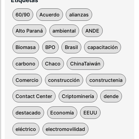
Etiquetas
60/90
Acuerdo
alianzas
Alto Paraná
ambiental
ANDE
Biomasa
BPO
Brasil
capacitación
carbono
Chaco
ChinaTaiwán
Comercio
construcción
constructenia
Contact Center
Criptominería
dende
destacado
Economía
EEUU
eléctrico
electromovilidad