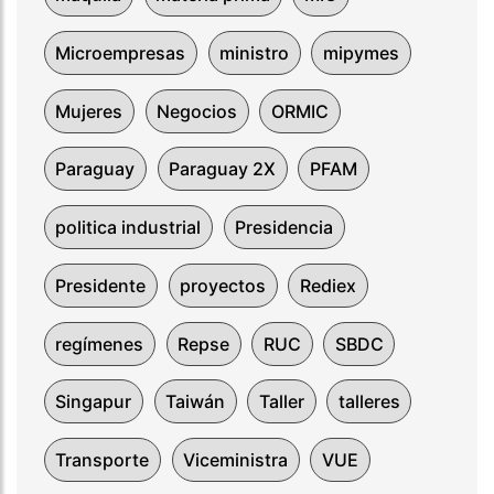
Microempresas
ministro
mipymes
Mujeres
Negocios
ORMIC
Paraguay
Paraguay 2X
PFAM
politica industrial
Presidencia
Presidente
proyectos
Rediex
regímenes
Repse
RUC
SBDC
Singapur
Taiwán
Taller
talleres
Transporte
Viceministra
VUE