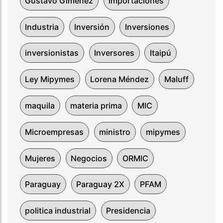
Gustavo Giménez
Importaciones
Industria
Inversión
Inversiones
inversionistas
Inversores
Itaipú
Ley Mipymes
Lorena Méndez
Maluff
maquila
materia prima
MIC
Microempresas
ministro
mipymes
Mujeres
Negocios
ORMIC
Paraguay
Paraguay 2X
PFAM
politica industrial
Presidencia