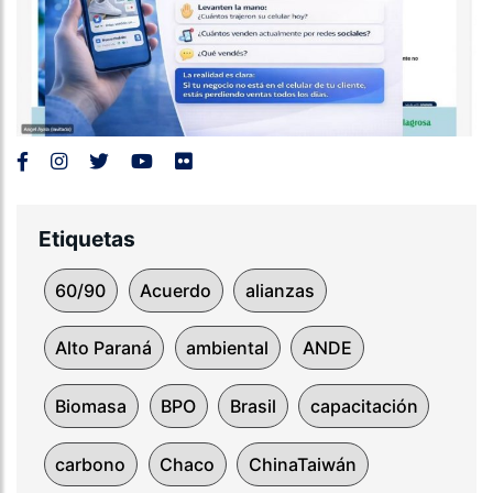
Etiquetas
60/90
Acuerdo
alianzas
Alto Paraná
ambiental
ANDE
Biomasa
BPO
Brasil
capacitación
carbono
Chaco
ChinaTaiwán