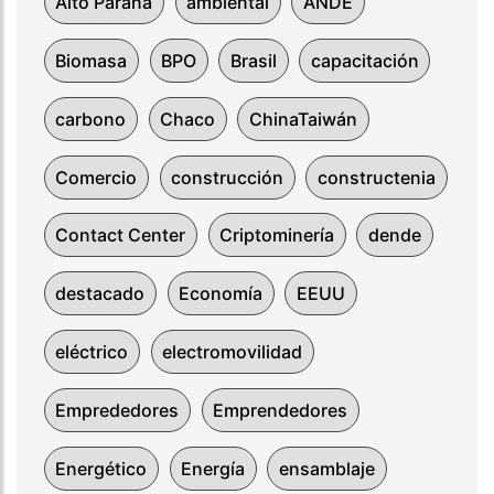
Alto Paraná
ambiental
ANDE
Biomasa
BPO
Brasil
capacitación
carbono
Chaco
ChinaTaiwán
Comercio
construcción
constructenia
Contact Center
Criptominería
dende
destacado
Economía
EEUU
eléctrico
electromovilidad
Emprededores
Emprendedores
Energético
Energía
ensamblaje