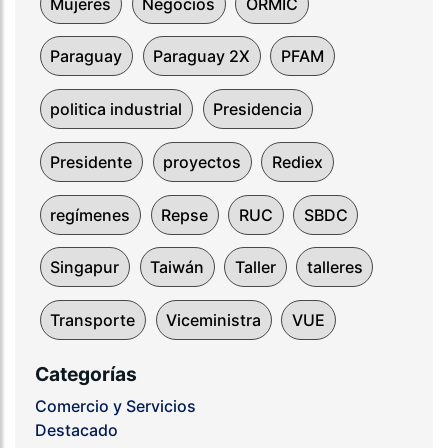
Mujeres
Negocios
ORMIC
Paraguay
Paraguay 2X
PFAM
politica industrial
Presidencia
Presidente
proyectos
Rediex
regímenes
Repse
RUC
SBDC
Singapur
Taiwán
Taller
talleres
Transporte
Viceministra
VUE
Categorías
Comercio y Servicios
Destacado