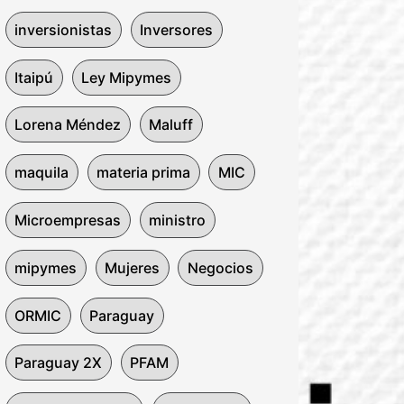
inversionistas
Inversores
Itaipú
Ley Mipymes
Lorena Méndez
Maluff
maquila
materia prima
MIC
Microempresas
ministro
mipymes
Mujeres
Negocios
ORMIC
Paraguay
Paraguay 2X
PFAM