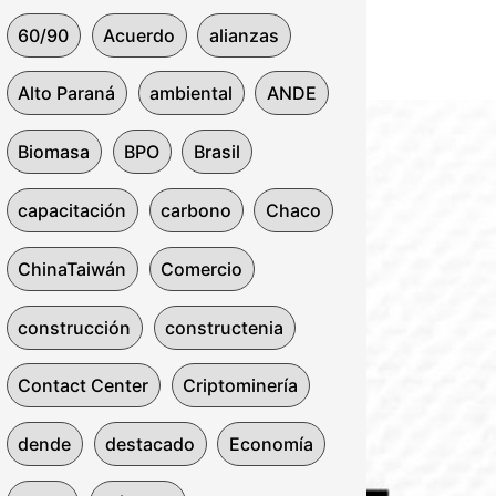
60/90
Acuerdo
alianzas
Alto Paraná
ambiental
ANDE
Biomasa
BPO
Brasil
capacitación
carbono
Chaco
ChinaTaiwán
Comercio
construcción
constructenia
Contact Center
Criptominería
dende
destacado
Economía