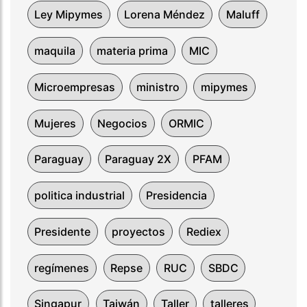
Ley Mipymes
Lorena Méndez
Maluff
maquila
materia prima
MIC
Microempresas
ministro
mipymes
Mujeres
Negocios
ORMIC
Paraguay
Paraguay 2X
PFAM
politica industrial
Presidencia
Presidente
proyectos
Rediex
regímenes
Repse
RUC
SBDC
Singapur
Taiwán
Taller
talleres