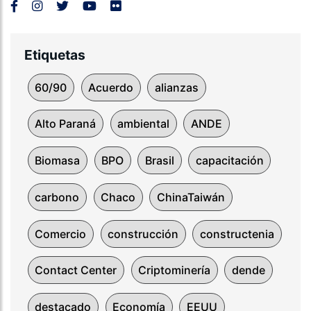
Etiquetas
60/90
Acuerdo
alianzas
Alto Paraná
ambiental
ANDE
Biomasa
BPO
Brasil
capacitación
carbono
Chaco
ChinaTaiwán
Comercio
construcción
constructenia
Contact Center
Criptominería
dende
destacado
Economía
EEUU