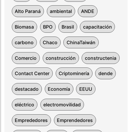
Alto Paraná
ambiental
ANDE
Biomasa
BPO
Brasil
capacitación
carbono
Chaco
ChinaTaiwán
Comercio
construcción
constructenia
Contact Center
Criptominería
dende
destacado
Economía
EEUU
eléctrico
electromovilidad
Emprededores
Emprendedores