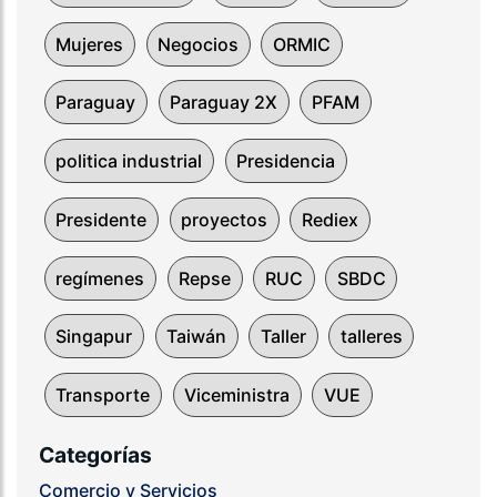
Mujeres
Negocios
ORMIC
Paraguay
Paraguay 2X
PFAM
politica industrial
Presidencia
Presidente
proyectos
Rediex
regímenes
Repse
RUC
SBDC
Singapur
Taiwán
Taller
talleres
Transporte
Viceministra
VUE
Categorías
Comercio y Servicios