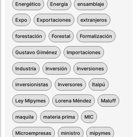
Energético
Energía
ensamblaje
Expo
Exportaciones
extranjeros
forestación
Forestal
Formalización
Gustavo Giménez
Importaciones
Industria
Inversión
Inversiones
inversionistas
Inversores
Itaipú
Ley Mipymes
Lorena Méndez
Maluff
maquila
materia prima
MIC
Microempresas
ministro
mipymes