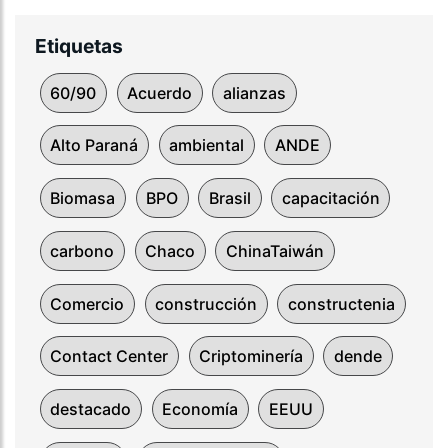
Etiquetas
60/90
Acuerdo
alianzas
Alto Paraná
ambiental
ANDE
Biomasa
BPO
Brasil
capacitación
carbono
Chaco
ChinaTaiwán
Comercio
construcción
constructenia
Contact Center
Criptominería
dende
destacado
Economía
EEUU