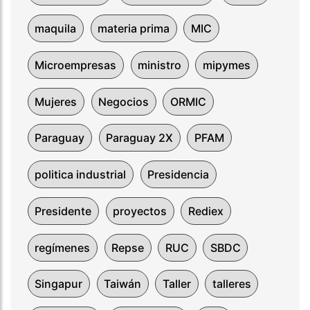
maquila
materia prima
MIC
Microempresas
ministro
mipymes
Mujeres
Negocios
ORMIC
Paraguay
Paraguay 2X
PFAM
politica industrial
Presidencia
Presidente
proyectos
Rediex
regímenes
Repse
RUC
SBDC
Singapur
Taiwán
Taller
talleres