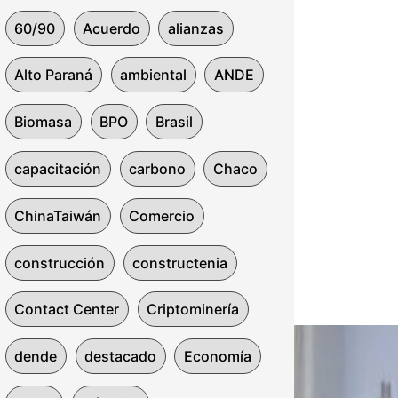
60/90
Acuerdo
alianzas
Alto Paraná
ambiental
ANDE
Biomasa
BPO
Brasil
capacitación
carbono
Chaco
ChinaTaiwán
Comercio
construcción
constructenia
Contact Center
Criptominería
dende
destacado
Economía