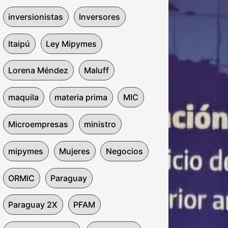
inversionistas
Inversores
Itaipú
Ley Mipymes
Lorena Méndez
Maluff
maquila
materia prima
MIC
Microempresas
ministro
mipymes
Mujeres
Negocios
ORMIC
Paraguay
Paraguay 2X
PFAM