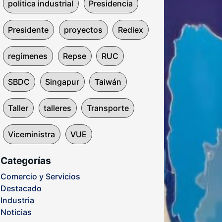
politica industrial
Presidencia
Presidente
proyectos
Rediex
regímenes
Repse
RUC
SBDC
Singapur
Taiwán
Taller
talleres
Transporte
Viceministra
VUE
Categorías
Comercio y Servicios
Destacado
Industria
Noticias