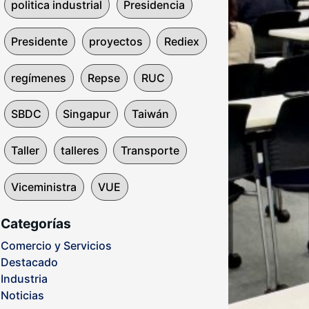
politica industrial
Presidencia
Presidente
proyectos
Rediex
regímenes
Repse
RUC
SBDC
Singapur
Taiwán
Taller
talleres
Transporte
Viceministra
VUE
Categorías
Comercio y Servicios
Destacado
Industria
Noticias