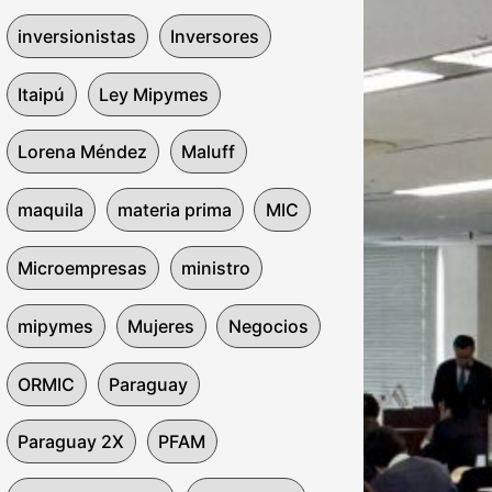
inversionistas
Inversores
Itaipú
Ley Mipymes
Lorena Méndez
Maluff
maquila
materia prima
MIC
Microempresas
ministro
mipymes
Mujeres
Negocios
ORMIC
Paraguay
Paraguay 2X
PFAM