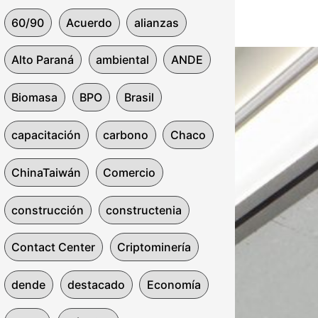
60/90
Acuerdo
alianzas
Alto Paraná
ambiental
ANDE
Biomasa
BPO
Brasil
capacitación
carbono
Chaco
ChinaTaiwán
Comercio
construcción
constructenia
Contact Center
Criptominería
dende
destacado
Economía