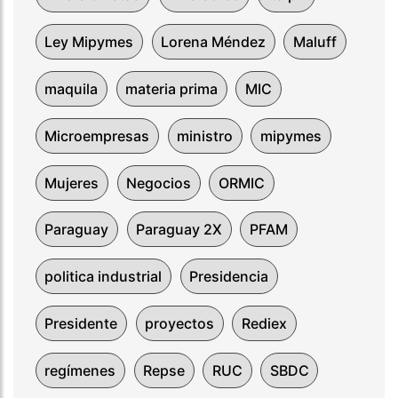
Ley Mipymes
Lorena Méndez
Maluff
maquila
materia prima
MIC
Microempresas
ministro
mipymes
Mujeres
Negocios
ORMIC
Paraguay
Paraguay 2X
PFAM
politica industrial
Presidencia
Presidente
proyectos
Rediex
regímenes
Repse
RUC
SBDC