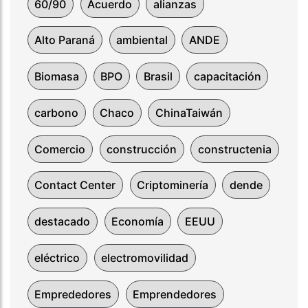
60/90
Acuerdo
alianzas
Alto Paraná
ambiental
ANDE
Biomasa
BPO
Brasil
capacitación
carbono
Chaco
ChinaTaiwán
Comercio
construcción
constructenia
Contact Center
Criptominería
dende
destacado
Economía
EEUU
eléctrico
electromovilidad
Emprededores
Emprendedores