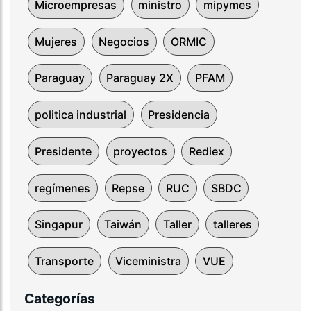
Microempresas
ministro
mipymes
Mujeres
Negocios
ORMIC
Paraguay
Paraguay 2X
PFAM
politica industrial
Presidencia
Presidente
proyectos
Rediex
regímenes
Repse
RUC
SBDC
Singapur
Taiwán
Taller
talleres
Transporte
Viceministra
VUE
Categorías