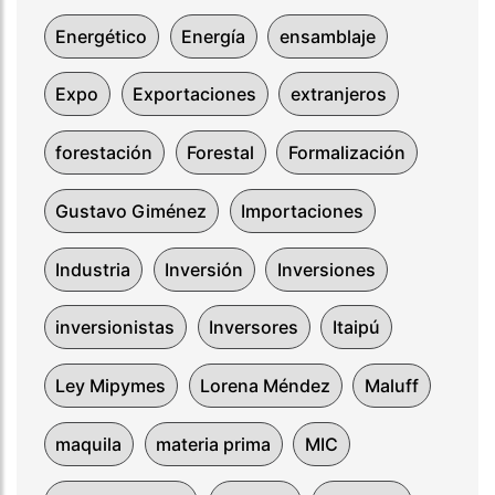
Energético
Energía
ensamblaje
Expo
Exportaciones
extranjeros
forestación
Forestal
Formalización
Gustavo Giménez
Importaciones
Industria
Inversión
Inversiones
inversionistas
Inversores
Itaipú
Ley Mipymes
Lorena Méndez
Maluff
maquila
materia prima
MIC