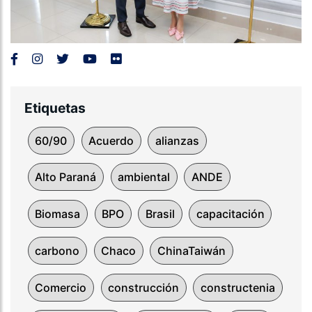
Etiquetas
60/90
Acuerdo
alianzas
Alto Paraná
ambiental
ANDE
Biomasa
BPO
Brasil
capacitación
carbono
Chaco
ChinaTaiwán
Comercio
construcción
constructenia