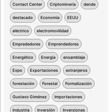
Contact Center
Criptominería
dende
destacado
Economía
EEUU
eléctrico
electromovilidad
Emprededores
Emprendedores
Energético
Energía
ensamblaje
Expo
Exportaciones
extranjeros
forestación
Forestal
Formalización
Gustavo Giménez
Importaciones
Industria
Inversión
Inversiones