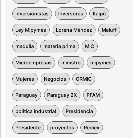
inversionistas
Inversores
Itaipú
Ley Mipymes
Lorena Méndez
Maluff
maquila
materia prima
MIC
Microempresas
ministro
mipymes
Mujeres
Negocios
ORMIC
Paraguay
Paraguay 2X
PFAM
politica industrial
Presidencia
Presidente
proyectos
Rediex