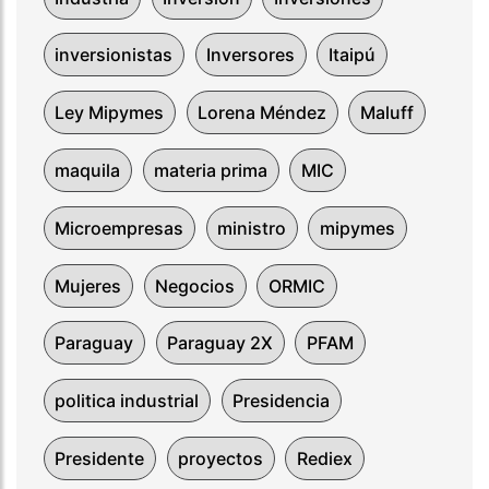
inversionistas
Inversores
Itaipú
Ley Mipymes
Lorena Méndez
Maluff
maquila
materia prima
MIC
Microempresas
ministro
mipymes
Mujeres
Negocios
ORMIC
Paraguay
Paraguay 2X
PFAM
politica industrial
Presidencia
Presidente
proyectos
Rediex