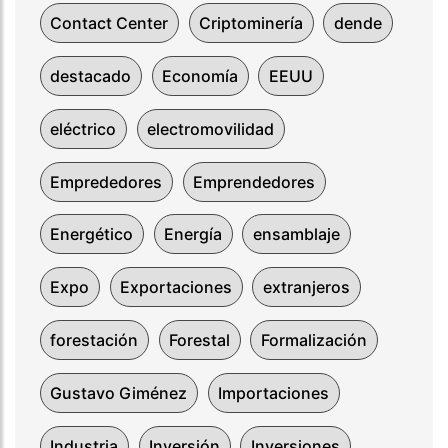
Contact Center
Criptominería
dende
destacado
Economía
EEUU
eléctrico
electromovilidad
Emprededores
Emprendedores
Energético
Energía
ensamblaje
Expo
Exportaciones
extranjeros
forestación
Forestal
Formalización
Gustavo Giménez
Importaciones
Industria
Inversión
Inversiones