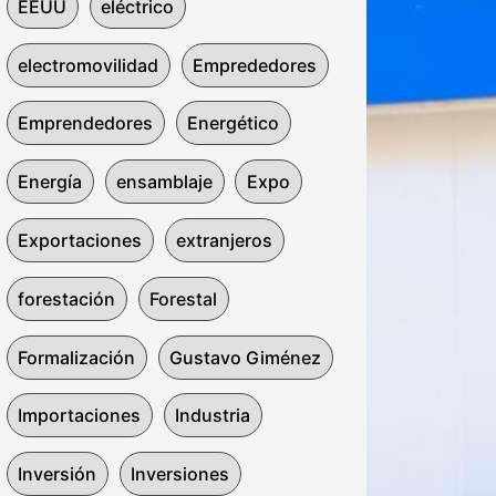
EEUU
eléctrico
electromovilidad
Emprededores
Emprendedores
Energético
Energía
ensamblaje
Expo
Exportaciones
extranjeros
forestación
Forestal
Formalización
Gustavo Giménez
Importaciones
Industria
Inversión
Inversiones