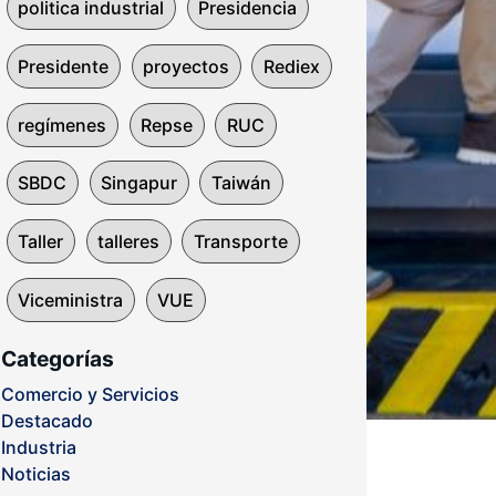
politica industrial
Presidencia
Presidente
proyectos
Rediex
regímenes
Repse
RUC
SBDC
Singapur
Taiwán
Taller
talleres
Transporte
Viceministra
VUE
Categorías
Comercio y Servicios
Destacado
Industria
Noticias