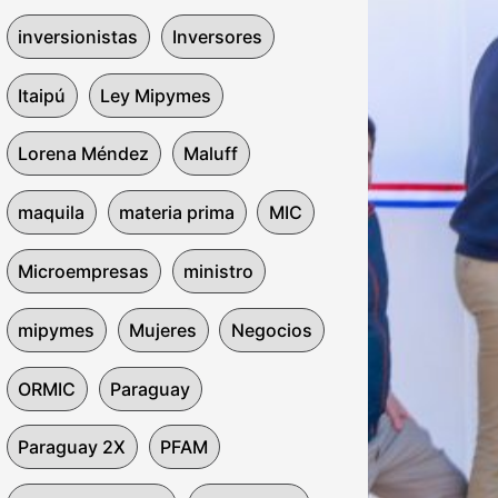
inversionistas
Inversores
Itaipú
Ley Mipymes
Lorena Méndez
Maluff
maquila
materia prima
MIC
Microempresas
ministro
mipymes
Mujeres
Negocios
ORMIC
Paraguay
Paraguay 2X
PFAM