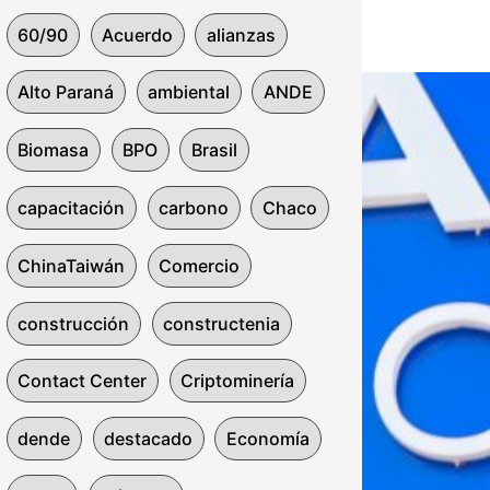
60/90
Acuerdo
alianzas
Alto Paraná
ambiental
ANDE
Biomasa
BPO
Brasil
capacitación
carbono
Chaco
ChinaTaiwán
Comercio
construcción
constructenia
Contact Center
Criptominería
dende
destacado
Economía