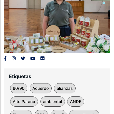
Etiquetas
60/90
Acuerdo
alianzas
Alto Paraná
ambiental
ANDE