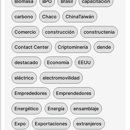
Biomasa
BPO
Brasil
capacitación
carbono
Chaco
ChinaTaiwán
Comercio
construcción
constructenia
Contact Center
Criptominería
dende
destacado
Economía
EEUU
eléctrico
electromovilidad
Emprededores
Emprendedores
Energético
Energía
ensamblaje
Expo
Exportaciones
extranjeros