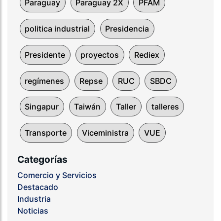
Paraguay
Paraguay 2X
PFAM
politica industrial
Presidencia
Presidente
proyectos
Rediex
regímenes
Repse
RUC
SBDC
Singapur
Taiwán
Taller
talleres
Transporte
Viceministra
VUE
Categorías
Comercio y Servicios
Destacado
Industria
Noticias