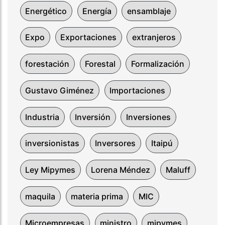
Energético
Energía
ensamblaje
Expo
Exportaciones
extranjeros
forestación
Forestal
Formalización
Gustavo Giménez
Importaciones
Industria
Inversión
Inversiones
inversionistas
Inversores
Itaipú
Ley Mipymes
Lorena Méndez
Maluff
maquila
materia prima
MIC
Microempresas
ministro
mipymes