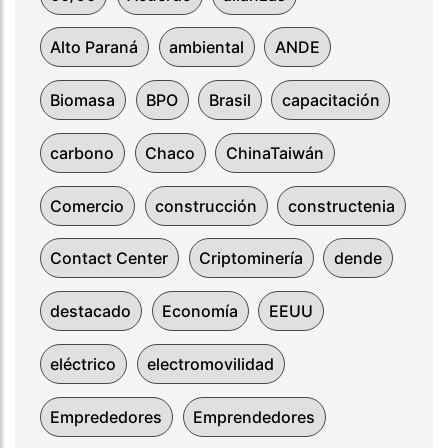
Alto Paraná
ambiental
ANDE
Biomasa
BPO
Brasil
capacitación
carbono
Chaco
ChinaTaiwán
Comercio
construcción
constructenia
Contact Center
Criptominería
dende
destacado
Economía
EEUU
eléctrico
electromovilidad
Emprededores
Emprendedores