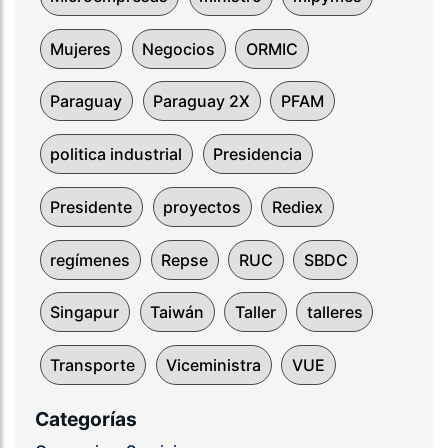
Mujeres
Negocios
ORMIC
Paraguay
Paraguay 2X
PFAM
politica industrial
Presidencia
Presidente
proyectos
Rediex
regímenes
Repse
RUC
SBDC
Singapur
Taiwán
Taller
talleres
Transporte
Viceministra
VUE
Categorías