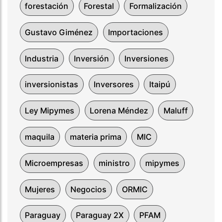
forestación
Forestal
Formalización
Gustavo Giménez
Importaciones
Industria
Inversión
Inversiones
inversionistas
Inversores
Itaipú
Ley Mipymes
Lorena Méndez
Maluff
maquila
materia prima
MIC
Microempresas
ministro
mipymes
Mujeres
Negocios
ORMIC
Paraguay
Paraguay 2X
PFAM