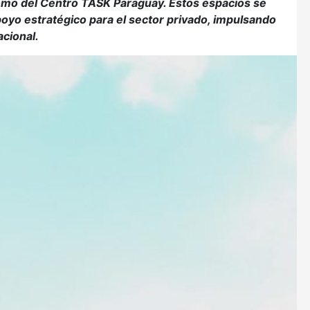
omo del Centro TASK Paraguay. Estos espacios se
yo estratégico para el sector privado, impulsando
acional.