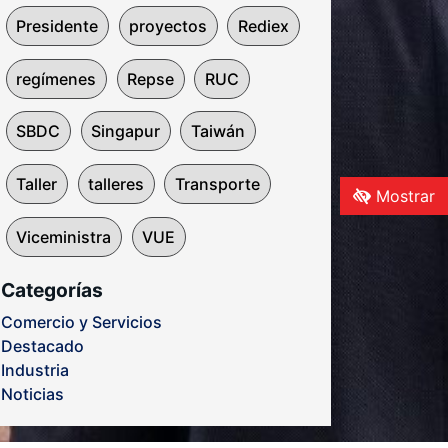
Presidente
proyectos
Rediex
regímenes
Repse
RUC
SBDC
Singapur
Taiwán
Taller
talleres
Transporte
Mostrar
Viceministra
VUE
Categorías
Comercio y Servicios
Destacado
Industria
Noticias