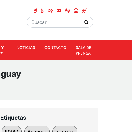
 Y
NOTICIAS
CONTACTO
SALA DE
PRENSA
aguay
Etiquetas
60/90
Acuerdo
alianzas