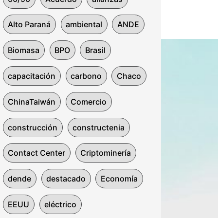
Alto Paraná
ambiental
ANDE
Biomasa
BPO
Brasil
capacitación
carbono
Chaco
ChinaTaiwán
Comercio
construcción
constructenia
Contact Center
Criptominería
dende
destacado
Economía
EEUU
eléctrico