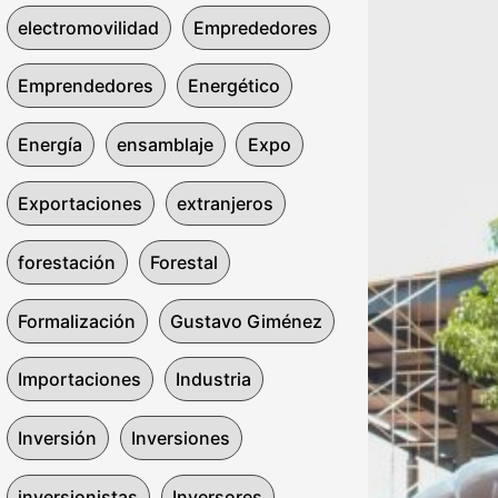
electromovilidad
Emprededores
Emprendedores
Energético
Energía
ensamblaje
Expo
Exportaciones
extranjeros
forestación
Forestal
Formalización
Gustavo Giménez
Importaciones
Industria
Inversión
Inversiones
inversionistas
Inversores