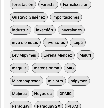
forestación
Forestal
Formalización
Gustavo Giménez
Importaciones
Industria
Inversión
Inversiones
inversionistas
Inversores
Itaipú
Ley Mipymes
Lorena Méndez
Maluff
maquila
materia prima
MIC
Microempresas
ministro
mipymes
Mujeres
Negocios
ORMIC
Paraguay
Paraguay 2X
PFAM