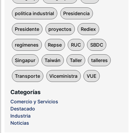
politica industrial
Presidencia
Presidente
proyectos
Rediex
regímenes
Repse
RUC
SBDC
Singapur
Taiwán
Taller
talleres
Transporte
Viceministra
VUE
Categorías
Comercio y Servicios
Destacado
Industria
Noticias