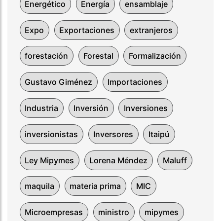
Energético
Energía
ensamblaje
Expo
Exportaciones
extranjeros
forestación
Forestal
Formalización
Gustavo Giménez
Importaciones
Industria
Inversión
Inversiones
inversionistas
Inversores
Itaipú
Ley Mipymes
Lorena Méndez
Maluff
maquila
materia prima
MIC
Microempresas
ministro
mipymes