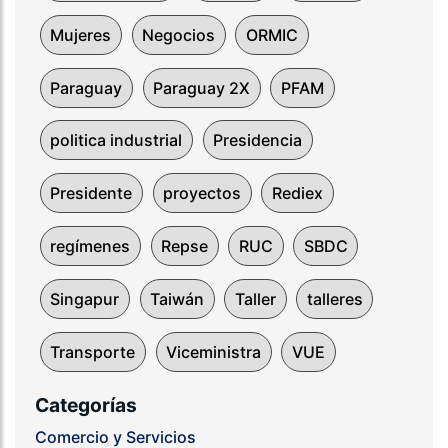
Mujeres
Negocios
ORMIC
Paraguay
Paraguay 2X
PFAM
politica industrial
Presidencia
Presidente
proyectos
Rediex
regímenes
Repse
RUC
SBDC
Singapur
Taiwán
Taller
talleres
Transporte
Viceministra
VUE
Categorías
Comercio y Servicios