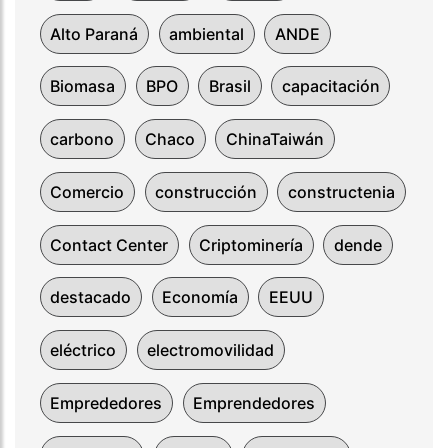
Alto Paraná
ambiental
ANDE
Biomasa
BPO
Brasil
capacitación
carbono
Chaco
ChinaTaiwán
Comercio
construcción
constructenia
Contact Center
Criptominería
dende
destacado
Economía
EEUU
eléctrico
electromovilidad
Emprededores
Emprendedores