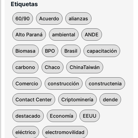
Etiquetas
60/90
Acuerdo
alianzas
Alto Paraná
ambiental
ANDE
Biomasa
BPO
Brasil
capacitación
carbono
Chaco
ChinaTaiwán
Comercio
construcción
constructenia
Contact Center
Criptominería
dende
destacado
Economía
EEUU
eléctrico
electromovilidad