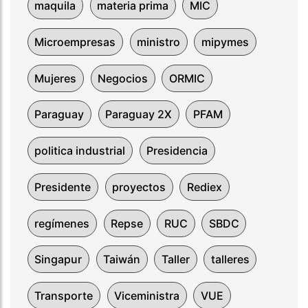
maquila
materia prima
MIC
Microempresas
ministro
mipymes
Mujeres
Negocios
ORMIC
Paraguay
Paraguay 2X
PFAM
politica industrial
Presidencia
Presidente
proyectos
Rediex
regímenes
Repse
RUC
SBDC
Singapur
Taiwán
Taller
talleres
Transporte
Viceministra
VUE