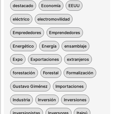
destacado
Economía
EEUU
eléctrico
electromovilidad
Emprededores
Emprendedores
Energético
Energía
ensamblaje
Expo
Exportaciones
extranjeros
forestación
Forestal
Formalización
Gustavo Giménez
Importaciones
Industria
Inversión
Inversiones
inversionistas
Inversores
Itaipú