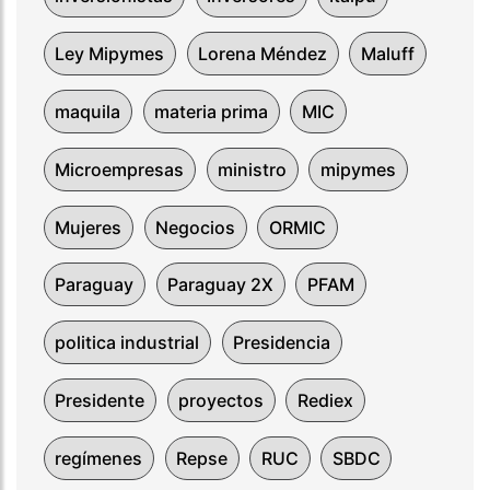
Ley Mipymes
Lorena Méndez
Maluff
maquila
materia prima
MIC
Microempresas
ministro
mipymes
Mujeres
Negocios
ORMIC
Paraguay
Paraguay 2X
PFAM
politica industrial
Presidencia
Presidente
proyectos
Rediex
regímenes
Repse
RUC
SBDC