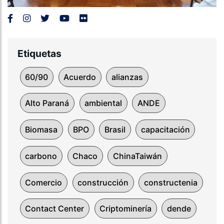
Etiquetas
60/90
Acuerdo
alianzas
Alto Paraná
ambiental
ANDE
Biomasa
BPO
Brasil
capacitación
carbono
Chaco
ChinaTaiwán
Comercio
construcción
constructenia
Contact Center
Criptominería
dende