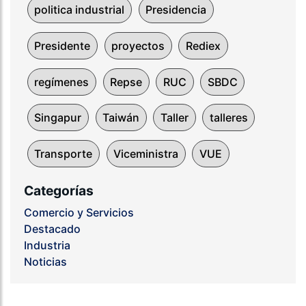
politica industrial
Presidencia
Presidente
proyectos
Rediex
regímenes
Repse
RUC
SBDC
Singapur
Taiwán
Taller
talleres
Transporte
Viceministra
VUE
Categorías
Comercio y Servicios
Destacado
Industria
Noticias