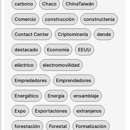
carbono
Chaco
ChinaTaiwán
Comercio
construcción
constructenia
Contact Center
Criptominería
dende
destacado
Economía
EEUU
eléctrico
electromovilidad
Emprededores
Emprendedores
Energético
Energía
ensamblaje
Expo
Exportaciones
extranjeros
forestación
Forestal
Formalización