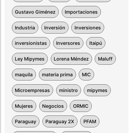
Gustavo Giménez
Importaciones
Industria
Inversión
Inversiones
inversionistas
Inversores
Itaipú
Ley Mipymes
Lorena Méndez
Maluff
maquila
materia prima
MIC
Microempresas
ministro
mipymes
Mujeres
Negocios
ORMIC
Paraguay
Paraguay 2X
PFAM