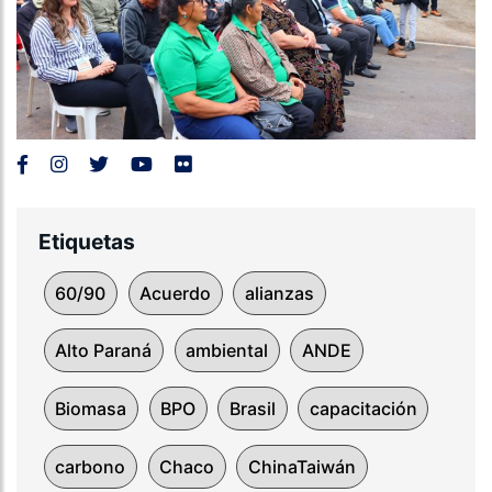
Etiquetas
60/90
Acuerdo
alianzas
Alto Paraná
ambiental
ANDE
Biomasa
BPO
Brasil
capacitación
carbono
Chaco
ChinaTaiwán