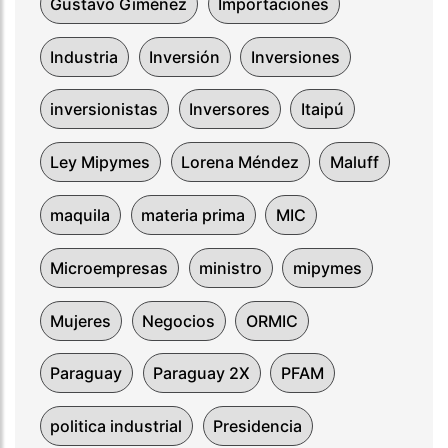
Gustavo Giménez
Importaciones
Industria
Inversión
Inversiones
inversionistas
Inversores
Itaipú
Ley Mipymes
Lorena Méndez
Maluff
maquila
materia prima
MIC
Microempresas
ministro
mipymes
Mujeres
Negocios
ORMIC
Paraguay
Paraguay 2X
PFAM
politica industrial
Presidencia