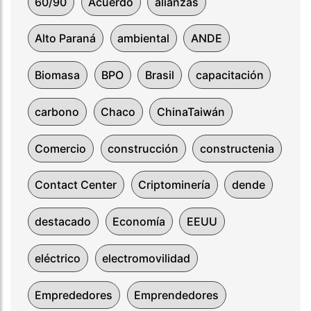
60/90
Acuerdo
alianzas
Alto Paraná
ambiental
ANDE
Biomasa
BPO
Brasil
capacitación
carbono
Chaco
ChinaTaiwán
Comercio
construcción
constructenia
Contact Center
Criptominería
dende
destacado
Economía
EEUU
eléctrico
electromovilidad
Emprededores
Emprendedores