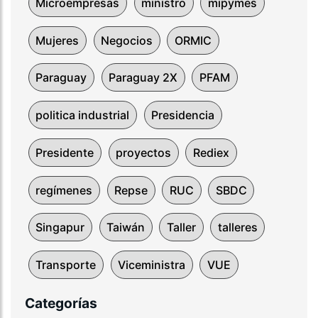
Microempresas
ministro
mipymes
Mujeres
Negocios
ORMIC
Paraguay
Paraguay 2X
PFAM
politica industrial
Presidencia
Presidente
proyectos
Rediex
regímenes
Repse
RUC
SBDC
Singapur
Taiwán
Taller
talleres
Transporte
Viceministra
VUE
Categorías