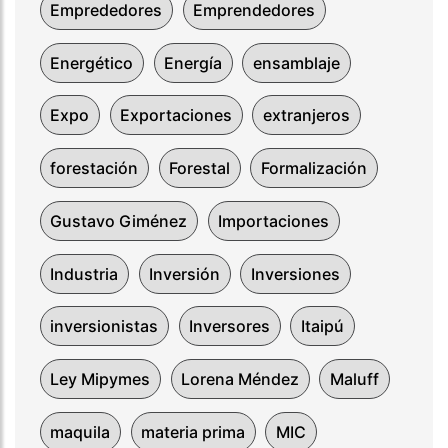
Emprededores
Emprendedores
Energético
Energía
ensamblaje
Expo
Exportaciones
extranjeros
forestación
Forestal
Formalización
Gustavo Giménez
Importaciones
Industria
Inversión
Inversiones
inversionistas
Inversores
Itaipú
Ley Mipymes
Lorena Méndez
Maluff
maquila
materia prima
MIC