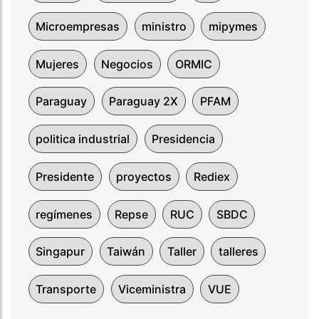
Microempresas
ministro
mipymes
Mujeres
Negocios
ORMIC
Paraguay
Paraguay 2X
PFAM
politica industrial
Presidencia
Presidente
proyectos
Rediex
regímenes
Repse
RUC
SBDC
Singapur
Taiwán
Taller
talleres
Transporte
Viceministra
VUE