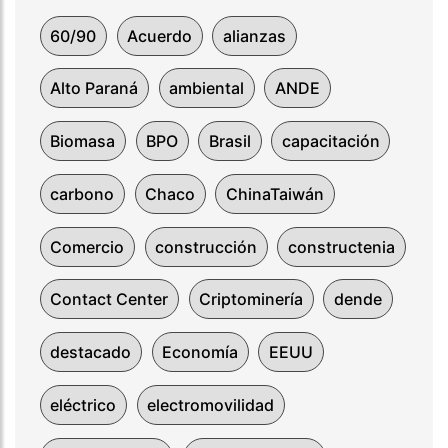
60/90
Acuerdo
alianzas
Alto Paraná
ambiental
ANDE
Biomasa
BPO
Brasil
capacitación
carbono
Chaco
ChinaTaiwán
Comercio
construcción
constructenia
Contact Center
Criptominería
dende
destacado
Economía
EEUU
eléctrico
electromovilidad