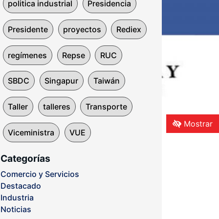
politica industrial
Presidencia
Presidente
proyectos
Rediex
regímenes
Repse
RUC
SBDC
Singapur
Taiwán
Taller
talleres
Transporte
Mostrar
Viceministra
VUE
Categorías
Comercio y Servicios
Destacado
Industria
Noticias