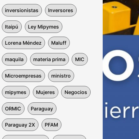
inversionistas
Inversores
Itaipú
Ley Mipymes
Lorena Méndez
Maluff
maquila
materia prima
MIC
Microempresas
ministro
mipymes
Mujeres
Negocios
ORMIC
Paraguay
Paraguay 2X
PFAM