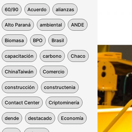
60/90
Acuerdo
alianzas
Alto Paraná
ambiental
ANDE
Biomasa
BPO
Brasil
capacitación
carbono
Chaco
ChinaTaiwán
Comercio
construcción
constructenia
Contact Center
Criptominería
dende
destacado
Economía