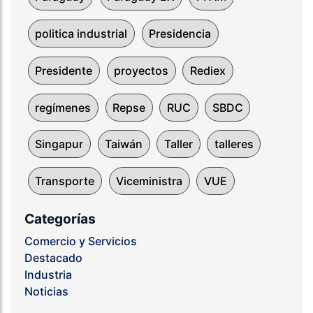
politica industrial
Presidencia
Presidente
proyectos
Rediex
regímenes
Repse
RUC
SBDC
Singapur
Taiwán
Taller
talleres
Transporte
Viceministra
VUE
Categorías
Comercio y Servicios
Destacado
Industria
Noticias