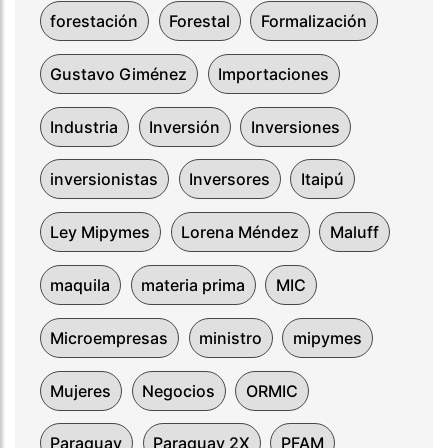
forestación
Forestal
Formalización
Gustavo Giménez
Importaciones
Industria
Inversión
Inversiones
inversionistas
Inversores
Itaipú
Ley Mipymes
Lorena Méndez
Maluff
maquila
materia prima
MIC
Microempresas
ministro
mipymes
Mujeres
Negocios
ORMIC
Paraguay
Paraguay 2X
PFAM