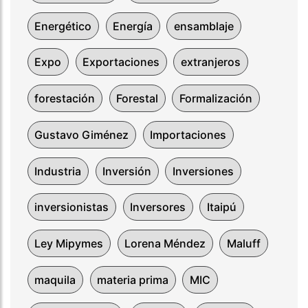
Energético
Energía
ensamblaje
Expo
Exportaciones
extranjeros
forestación
Forestal
Formalización
Gustavo Giménez
Importaciones
Industria
Inversión
Inversiones
inversionistas
Inversores
Itaipú
Ley Mipymes
Lorena Méndez
Maluff
maquila
materia prima
MIC