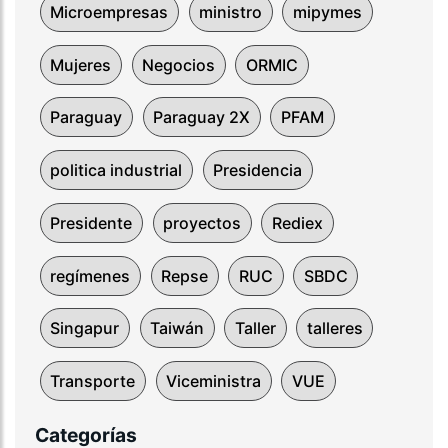
Microempresas
ministro
mipymes
Mujeres
Negocios
ORMIC
Paraguay
Paraguay 2X
PFAM
politica industrial
Presidencia
Presidente
proyectos
Rediex
regímenes
Repse
RUC
SBDC
Singapur
Taiwán
Taller
talleres
Transporte
Viceministra
VUE
Categorías