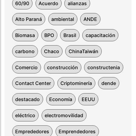
60/90
Acuerdo
alianzas
Alto Paraná
ambiental
ANDE
Biomasa
BPO
Brasil
capacitación
carbono
Chaco
ChinaTaiwán
Comercio
construcción
constructenia
Contact Center
Criptominería
dende
destacado
Economía
EEUU
eléctrico
electromovilidad
Emprededores
Emprendedores