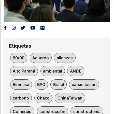
Etiquetas
60/90
Acuerdo
alianzas
Alto Paraná
ambiental
ANDE
Biomasa
BPO
Brasil
capacitación
carbono
Chaco
ChinaTaiwán
Comercio
construcción
constructenia