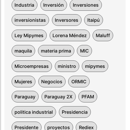
Industria
Inversión
Inversiones
inversionistas
Inversores
Itaipú
Ley Mipymes
Lorena Méndez
Maluff
maquila
materia prima
MIC
Microempresas
ministro
mipymes
Mujeres
Negocios
ORMIC
Paraguay
Paraguay 2X
PFAM
politica industrial
Presidencia
Presidente
proyectos
Rediex